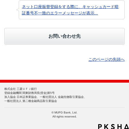
ネット口座振替登録をする際に、キャッシュカード暗
証番号不一致のエラーメッセージが表示...
お問い合わせ先
このページの先頭へ
株式会社 三菱ＵＦＪ銀行
登録金融機関 関東財務局長(登金)第5号
加入協会 日本証券業協会、一般社団法人 金融先物取引業協会、
一般社団法人 第二種金融商品取引業協会
© MUFG Bank, Ltd.
All rights reserved.