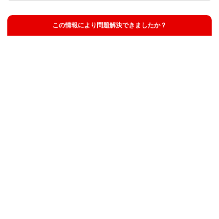
この情報により問題解決できましたか？
解決した
解決したが分かりにくい
解決しなかった
知りたい情報ではなかった