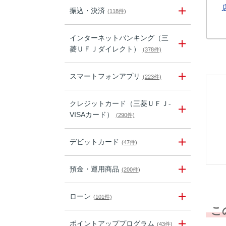
振込・決済
(118件)
インターネットバンキング（三
菱ＵＦＪダイレクト）
(378件)
スマートフォンアプリ
(223件)
クレジットカード（三菱ＵＦＪ-
VISAカード）
(290件)
デビットカード
(47件)
預金・運用商品
(200件)
ローン
(101件)
こ
ポイントアッププログラム
(43件)