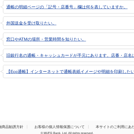
通帳の明細ページの「記号・店番号」欄は何を表していますか。
外国送金を受け取りたい。
窓口やATMの場所・営業時間を知りたい。
旧銀行名の通帳・キャッシュカードが手元にあります。店番・店名
【Eco通帳】インターネットで通帳表紙イメージや明細を印刷した
融商品勧誘方針
お客様の個人情報保護について
本サイトのご利用にあ
© MUFG Bank, Ltd. All rights reserved.