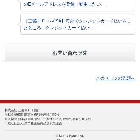
のEメールアドレスを登録・変更したい。
【三菱ＵＦＪ-VISA】海外でクレジットカード払いをし
たところ、クレジットカード払い...
お問い合わせ先
このページの先頭へ
株式会社 三菱ＵＦＪ銀行
登録金融機関 関東財務局長(登金)第5号
加入協会 日本証券業協会、一般社団法人 金融先物取引業協会、
一般社団法人 第二種金融商品取引業協会
© MUFG Bank, Ltd.