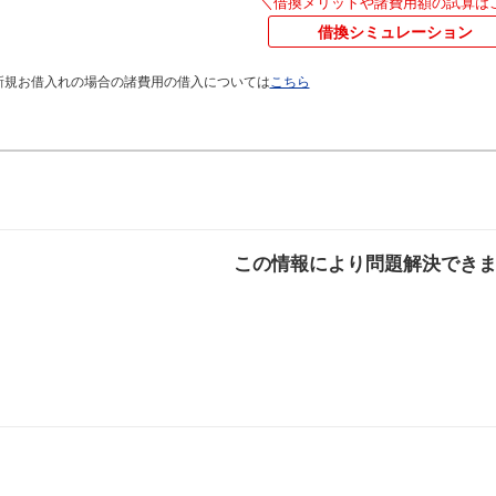
＼借換メリットや諸費用額の試算は
借換シミュレーション
新規お借入れの場合の諸費用の借入については
こちら
この情報により問題解決でき
解決した
解決したが分かり
解決し
にくい