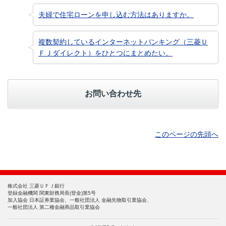
夫婦で住宅ローンを申し込む方法はありますか。
複数契約しているインターネットバンキング（三菱Ｕ
ＦＪダイレクト）をひとつにまとめたい。
お問い合わせ先
このページの先頭へ
株式会社 三菱ＵＦＪ銀行
登録金融機関 関東財務局長(登金)第5号
加入協会 日本証券業協会、一般社団法人 金融先物取引業協会、
一般社団法人 第二種金融商品取引業協会