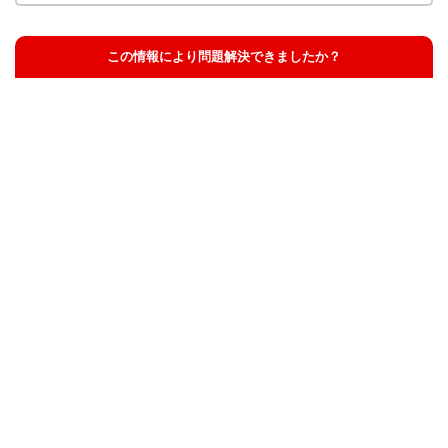
この情報により問題解決できましたか？
解決した
解決したが分かりにくい
解決しなかった
知りたい情報ではなかった