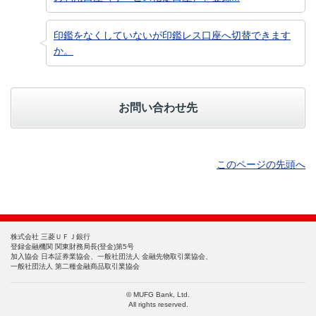
印鑑をなくしていないが印鑑レス口座へ切替できます
か。
お問い合わせ先
このページの先頭へ
株式会社 三菱ＵＦＪ銀行
登録金融機関 関東財務局長(登金)第5号
加入協会 日本証券業協会、一般社団法人 金融先物取引業協会、
一般社団法人 第二種金融商品取引業協会
© MUFG Bank, Ltd.
All rights reserved.