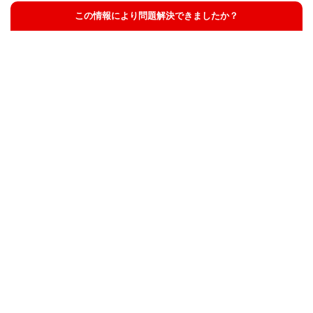
この情報により問題解決できましたか？
解決した
解決したが分かりにくい
解決しなかった
知りたい情報ではなかった