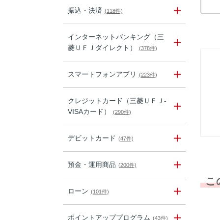
振込・決済
(118件)
インターネットバンキング（三
菱ＵＦＪダイレクト）
(378件)
スマートフォンアプリ
(223件)
クレジットカード（三菱ＵＦＪ-
VISAカード）
(290件)
デビットカード
(47件)
預金・運用商品
(200件)
こ
ローン
(101件)
ポイントアッププログラム
(43件)