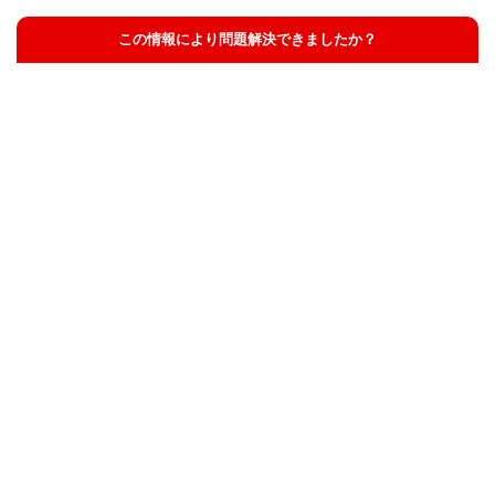
この情報により問題解決できましたか？
解決した
解決したが分かりにくい
解決しなかった
知りたい情報ではなかった