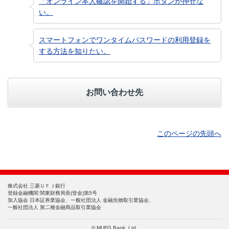
「オンライン本人確認を開始する」ボタンが押せな
い。
スマートフォンでワンタイムパスワードの利用登録を
する方法を知りたい。
お問い合わせ先
このページの先頭へ
株式会社 三菱ＵＦＪ銀行
登録金融機関 関東財務局長(登金)第5号
加入協会 日本証券業協会、一般社団法人 金融先物取引業協会、
一般社団法人 第二種金融商品取引業協会
© MUFG Bank, Ltd.