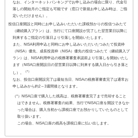
なお、インターネットバンキングでお申し込みの場合に限り、代金引
落しの開始月のご指定も可能です（窓口で新規お申し込み時は、ご指
定いただけません）。
投信口座開設と同時にお申し込みいただいた課税預かりの投信つみたて
（継続購入プラン）は、当行にて口座開設が完了した翌営業日以降に
到来するご指定の引落日より引落しを開始いたします。
また、NISA利用申込と同時にお申し込みいただいたつみたて投資枠
（NISA）優先、成長投資枠（NISA）優先の投信つみたて（継続購入プ
ラン）は、NISA利用申込の税務署審査承認前より引落しを開始いたし
ます（NISA口座開設日の翌営業日以降に到来する購入日から引き落と
（*）
し）。
なお、投信口座開設完了は最短当日、NISAの税務署審査完了は通常お
申し込みから約2～3週間後となります。
（*）NISA口座で購入した残高は、税務署審査完了まで売却すること
はできません。税務署審査の結果、当行でNISA口座を開設できなか
った場合は、購入当初から課税口座でお預かりしていたものとして
取り扱います。
この場合、NISA口座の残高を課税口座に払い出します。