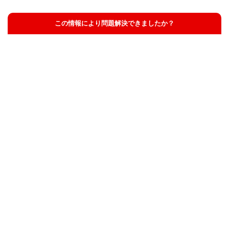
この情報により問題解決できましたか？
解決した
解決したが分かりにくい
解決しなかった
知りたい情報ではなかった