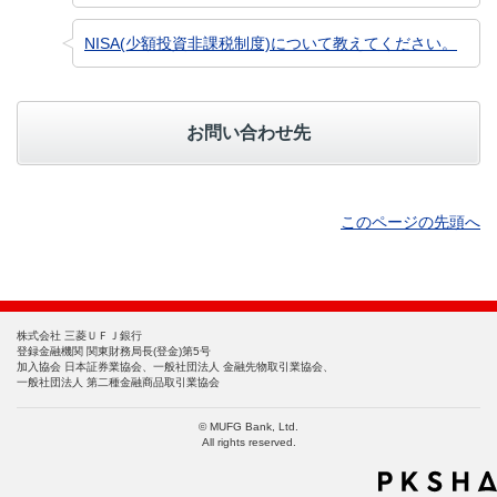
NISA(少額投資非課税制度)について教えてください。
お問い合わせ先
このページの先頭へ
株式会社 三菱ＵＦＪ銀行
登録金融機関 関東財務局長(登金)第5号
加入協会 日本証券業協会、一般社団法人 金融先物取引業協会、
一般社団法人 第二種金融商品取引業協会
© MUFG Bank, Ltd.
All rights reserved.