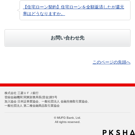
【住宅ローン契約】住宅ローンを全額返済したが還元
率はどうなりますか。
お問い合わせ先
このページの先頭へ
株式会社 三菱ＵＦＪ銀行
登録金融機関 関東財務局長(登金)第5号
加入協会 日本証券業協会、一般社団法人 金融先物取引業協会、
一般社団法人 第二種金融商品取引業協会
© MUFG Bank, Ltd.
All rights reserved.