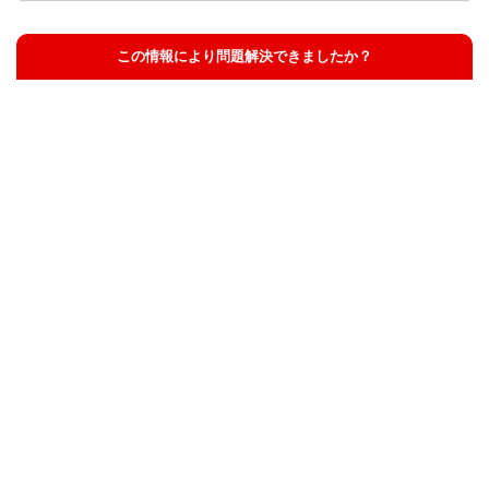
この情報により問題解決できましたか？
解決した
解決したが分かりにくい
解決しなかった
知りたい情報ではなかった