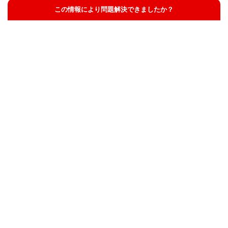
この情報により問題解決できましたか？
解決した
解決したが分かりにくい
解決しなかった
知りたい情報ではなかった