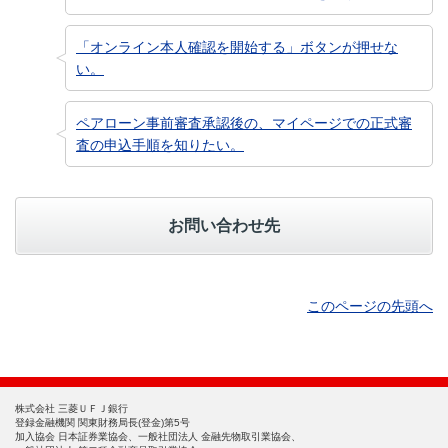
「オンライン本人確認を開始する」ボタンが押せな
い。
ペアローン事前審査承認後の、マイページでの正式審
査の申込手順を知りたい。
お問い合わせ先
このページの先頭へ
株式会社 三菱ＵＦＪ銀行
登録金融機関 関東財務局長(登金)第5号
加入協会 日本証券業協会、一般社団法人 金融先物取引業協会、