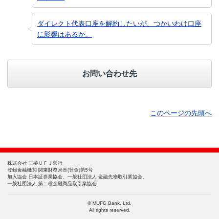
ダイレクト代表口座を解約したいが、つかいわけ口座
に影響はあるか。
お問い合わせ先
このページの先頭へ
株式会社 三菱ＵＦＪ銀行
登録金融機関 関東財務局長(登金)第5号
加入協会 日本証券業協会、一般社団法人 金融先物取引業協会、
一般社団法人 第二種金融商品取引業協会
© MUFG Bank, Ltd.
All rights reserved.