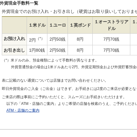
外貨現金手数料一覧
外貨現金でのお預け入れ・お引き出し（硬貨はお取り扱いしておりま
１オーストラリア
１
１米ドル
１ユーロ
１英ポンド
ドル
お預け入れ
（*）
2円50銭
8円
7円70銭
2円
お引き出し
1円80銭
2円50銭
8円
7円70銭
（*）米ドルのみ、預金種類によって手数料が異なります。
外貨普通預金の場合は1米ドルあたり2円、外貨定期預金および外貨貯蓄預金
表に記載のない通貨については店舗までお問い合わせください。
即日外貨現金のご入金（ご出金）はできず、お手続きには2度のご来店が必要とな
ご来店の際は事前にご予約いただくと、スムーズにお手続きいただけます。
以下の「ATM・店舗のご案内」よりご希望の店舗を検索のうえ、ご予約くださ
ATM・店舗のご案内