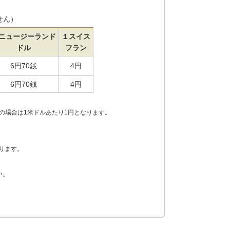
せん）
ニュージーランド
１スイス
ドル
フラン
6円70銭
4円
6円70銭
4円
の場合は1米ドルあたり1円となります。
ります。
い。