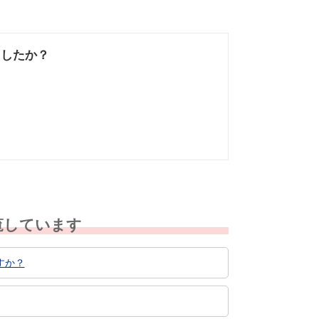
ましたか？
なかった
知りたい情報では
なかった
覧しています
すか？