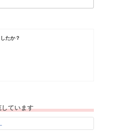
ましたか？
なかった
知りたい情報では
なかった
覧しています
。