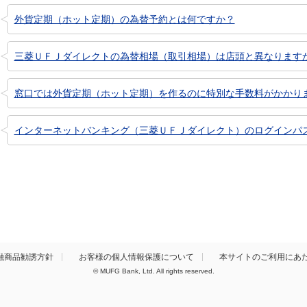
外貨定期（ホット定期）の為替予約とは何ですか？
三菱ＵＦＪダイレクトの為替相場（取引相場）は店頭と異なります
窓口では外貨定期（ホット定期）を作るのに特別な手数料がかかり
インターネットバンキング（三菱ＵＦＪダイレクト）のログインパ
融商品勧誘方針
お客様の個人情報保護について
本サイトのご利用にあ
© MUFG Bank, Ltd. All rights reserved.