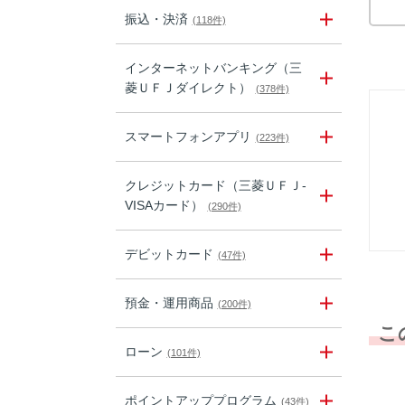
振込・決済
(118件)
インターネットバンキング（三
菱ＵＦＪダイレクト）
(378件)
スマートフォンアプリ
(223件)
クレジットカード（三菱ＵＦＪ-
VISAカード）
(290件)
デビットカード
(47件)
預金・運用商品
(200件)
こ
ローン
(101件)
ポイントアッププログラム
(43件)