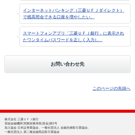
インターネットバンキング（三菱ＵＦＪダイレクト）
で残高照会できる口座を増やしたい。
スマートフォンアプリ「三菱ＵＦＪ銀行」に表示され
たワンタイムパスワードを正しく入力し...
お問い合わせ先
このページの先頭へ
株式会社 三菱ＵＦＪ銀行
登録金融機関 関東財務局長(登金)第5号
加入協会 日本証券業協会、一般社団法人 金融先物取引業協会、
一般社団法人 第二種金融商品取引業協会