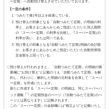
ー定期」へ自動預け替えさせていただいております。
【一定の条件】
つみたて後1年以上を経過している。
預け替えの対象となる「自動つみたて定期」の明細の利
率と、お客さまにあらかじめご指定いただいた預入期間
の「スーパー定期」の利率を比較し、｢スーパー定期｣の
利率が高い、または同一である。
預け替えの対象となる｢自動つみたて定期｣明細の合計額
が、お客さまにあらかじめご指定いただいた自動預替指
定金額を上回っている。
◇預け替えが行われますと、「自動つみたて定期」の明細の摘
要欄に"お預け替え"と記載のうえ「自動つみたて定期」を解
約し、代わりに、解約した明細の元利金を合算して「スーパ
ー定期」を作成いたします。
新たに作成する「スーパー定期」の明細は、同じスーパーパ
（*）
ック通帳
の定期預金のページ（｢自動つみたて定期｣のペ
ージとは異なります）に記帳されます。
この「スーパー定期」の金額欄には"積立より"と記載いたし