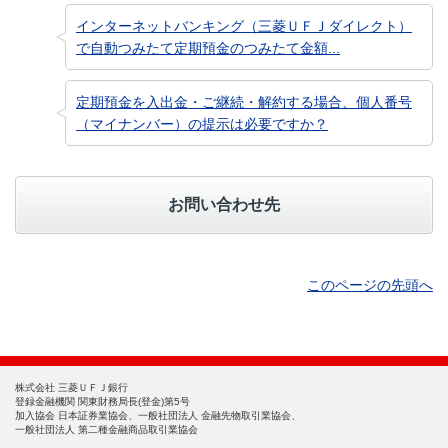
インターネットバンキング（三菱ＵＦＪダイレクト）
で自動つみたて定期預金のつみたて金額...
定期預金を入出金・ご継続・解約する場合、個人番号
（マイナンバー）の提示は必要ですか？
お問い合わせ先
このページの先頭へ
株式会社 三菱ＵＦＪ銀行
登録金融機関 関東財務局長(登金)第5号
加入協会 日本証券業協会、一般社団法人 金融先物取引業協会、
一般社団法人 第二種金融商品取引業協会