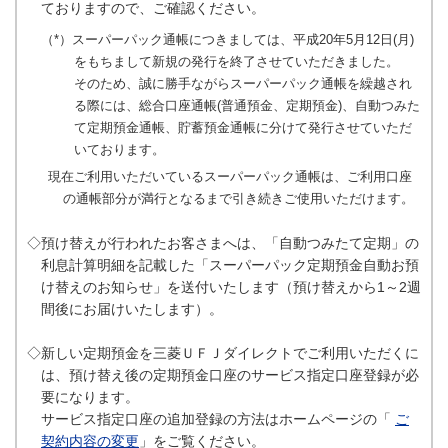
ておりますので、ご確認ください。
（*）スーパーパック通帳につきましては、平成20年5月12日(月)
をもちまして新規の発行を終了させていただきました。
そのため、誠に勝手ながらスーパーパック通帳を繰越され
る際には、総合口座通帳(普通預金、定期預金)、自動つみた
て定期預金通帳、貯蓄預金通帳に分けて発行させていただ
いております。
現在ご利用いただいているスーパーパック通帳は、ご利用口座
の通帳部分が満行となるまで引き続きご使用いただけます。
◇預け替えが行われたお客さまへは、「自動つみたて定期」の
利息計算明細を記載した「スーパーパック定期預金自動お預
け替えのお知らせ」を送付いたします（預け替えから1～2週
間後にお届けいたします）。
◇新しい定期預金を三菱ＵＦＪダイレクトでご利用いただくに
は、預け替え後の定期預金口座のサービス指定口座登録が必
要になります。
サービス指定口座の追加登録の方法はホームページの「
ご
契約内容の変更
」をご覧ください。