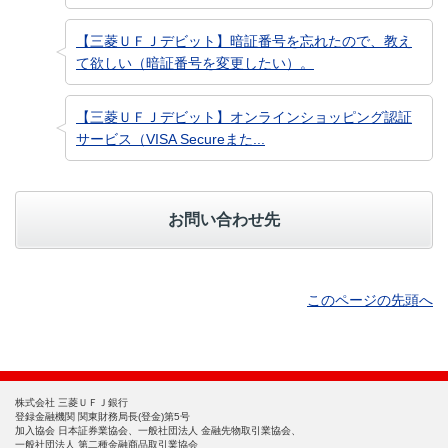
【三菱ＵＦＪデビット】暗証番号を忘れたので、教え
て欲しい（暗証番号を変更したい）。
【三菱ＵＦＪデビット】オンラインショッピング認証
サービス（VISA Secureまた...
お問い合わせ先
このページの先頭へ
株式会社 三菱ＵＦＪ銀行
登録金融機関 関東財務局長(登金)第5号
加入協会 日本証券業協会、一般社団法人 金融先物取引業協会、
一般社団法人 第二種金融商品取引業協会