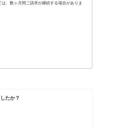
ては、数ヶ月間ご請求が継続する場合がありま
ましたか？
なかった
知りたい情報では
なかった