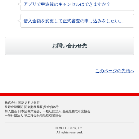
アプリで申込後のキャンセルはできますか？
借入金額を変更して正式審査の申し込みをしたい。
お問い合わせ先
このページの先頭へ
株式会社 三菱ＵＦＪ銀行
登録金融機関 関東財務局長(登金)第5号
加入協会 日本証券業協会、一般社団法人 金融先物取引業協会、
一般社団法人 第二種金融商品取引業協会
© MUFG Bank, Ltd.
All rights reserved.