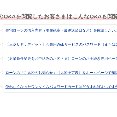
のQ&Aを閲覧したお客さまはこんなQ&Aも閲
住宅ローンの借入内容（現在残高・最終返済日など）を確認したい
【三菱ＵＦＪデビット】会員用Webサービスのパスワード（またはユー
（返済条件変更をお申込みのお客さま）ローンのお手続き専用ページ（
ローンの「ご返済のお知らせ」（返済予定表）をホームページで確
使わなくなったワンタイムパスワードカードはどうすればよいです