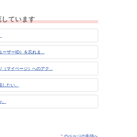
覧しています
。
ザーID）を忘れま...
マイページ）へのアク...
認したい。
か。
このページの先頭へ