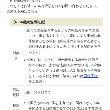
（NISA継続適用制度）。
くわしくはお近くの当行店頭窓口へお問い合わせください。
ご来店予約は
こちら
【NISA継続適用制度】
○ 給与等の支払をする者からの転任の命令その他
これに準ずるやむを得ない事由により出国し非
居住者となる場合（給与等の支払をする者から
の転任の命令による出国に同行する配偶者を含
みます）
対象
者
○ 出国するにあたり、国外転出する場合の譲渡所
得等の特例（所得税法第60条の2第1項）の対象
とならない方（１億円以上の対象資産を所有等
している場合が特例に該当。詳細は
国税庁HP
をご参照）
届出
出国日の前日まで
期限
○ 出国後もNISA口座を保有でき、届け出から５年
税制
を経過する日の属する年の12月31日まで非課税