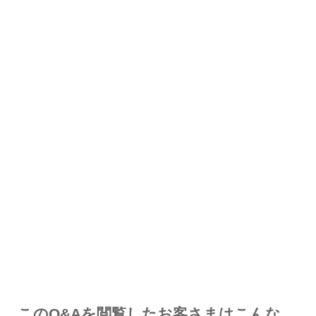
解決した
解決したが分かりにくい
解決しなかった
知りたい情報ではなかった
このQ&Aを閲覧したお客さまはこんな