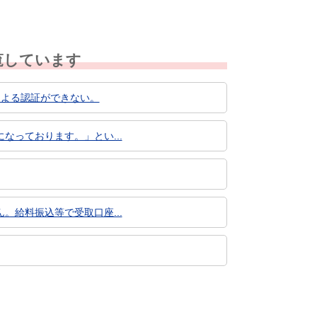
覧しています
による認証ができない。
っております。」とい...
給料振込等で受取口座...