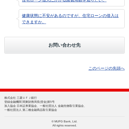
住宅ローン借入にかかる諸費用額を知りたい。
健康状態に不安があるのですが、住宅ローンの借入は
できますか。
お問い合わせ先
このページの先頭へ
株式会社 三菱ＵＦＪ銀行
登録金融機関 関東財務局長(登金)第5号
加入協会 日本証券業協会、一般社団法人 金融先物取引業協会、
一般社団法人 第二種金融商品取引業協会
© MUFG Bank, Ltd.
All rights reserved.