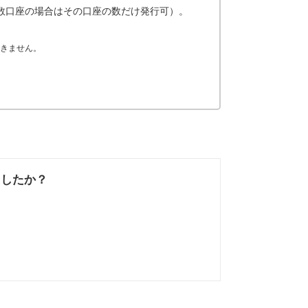
数口座の場合はその口座の数だけ発行可）。
きません。
ましたか？
なかった
知りたい情報では
なかった