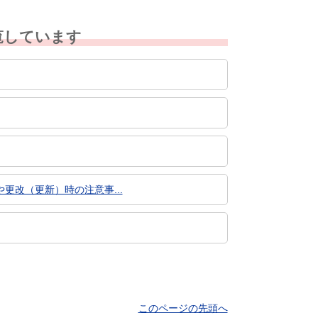
覧しています
改（更新）時の注意事...
このページの先頭へ