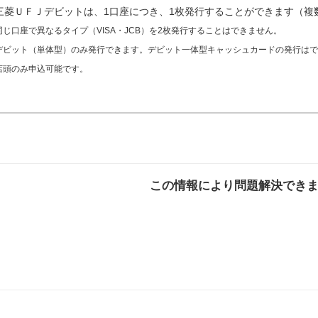
三菱ＵＦＪデビットは、1口座につき、1枚発行することができます（複
同じ口座で異なるタイプ（VISA・JCB）を2枚発行することはできません。
デビット（単体型）のみ発行できます。デビット一体型キャッシュカードの発行はで
店頭のみ申込可能です。
この情報により問題解決でき
解決した
解決したが分かり
解決し
にくい