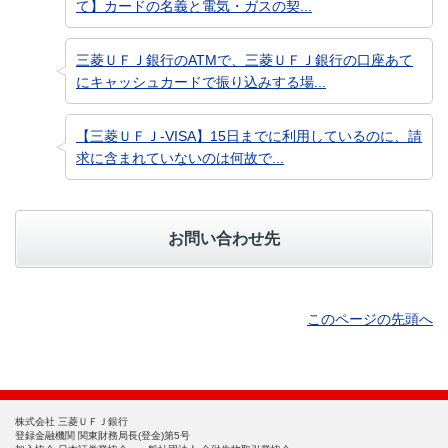
て】カードの名義と電気・ガスの契...
三菱ＵＦＪ銀行のATMで、三菱ＵＦＪ銀行の口座あて
にキャッシュカードで振り込みする場...
【三菱ＵＦＪ-VISA】15日までに利用しているのに、請
求に含まれていないのは何故で...
お問い合わせ先
このページの先頭へ
株式会社 三菱ＵＦＪ銀行
登録金融機関 関東財務局長(登金)第5号