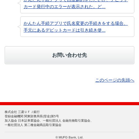
カード発行中のエラーが表示された。ど...
かんたん手続アプリで氏名変更の手続きをする場合、
手元にあるデビットカードは引き続き使...
お問い合わせ先
このページの先頭へ
株式会社 三菱ＵＦＪ銀行
登録金融機関 関東財務局長(登金)第5号
加入協会 日本証券業協会、一般社団法人 金融先物取引業協会、
一般社団法人 第二種金融商品取引業協会
© MUFG Bank, Ltd.