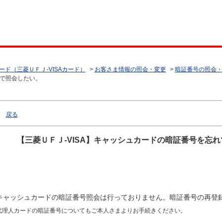
ード（三菱ＵＦＪ-VISAカード）
>
お客さま情報の照会・変更
>
暗証番号の照会
ので照会したい。
戻る
【三菱ＵＦＪ-VISA】キャッシュカードの暗証番号を忘
キャッシュカードの暗証番号照会は行っておりません。暗証番号の再登
代理人カードの暗証番号についてもご本人さまよりお手続きください。