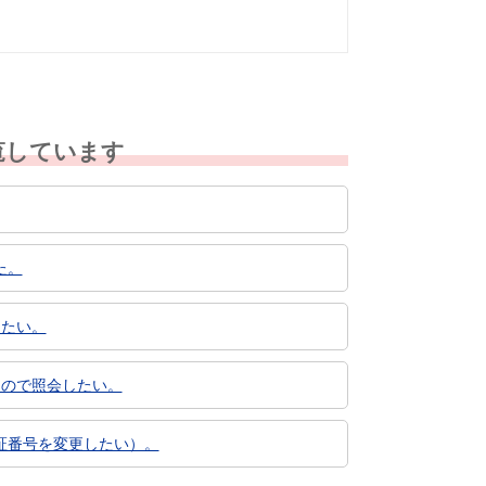
覧しています
た。
したい。
たので照会したい。
証番号を変更したい）。