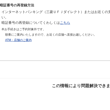
暗証番号の再登録方法
インターネットバンキング（三菱ＵＦＪダイレクト）またはお近くの
い。
暗証番号の再登録についてくわしくは
こちら
本お手続きはご予約対象外です。
順番にご案内いたしますので、お近くの店舗へ直接お越しください。
ATM・店舗のご案内
この情報により問題解決でき
解決した
解決したが分かり
解決し
にくい