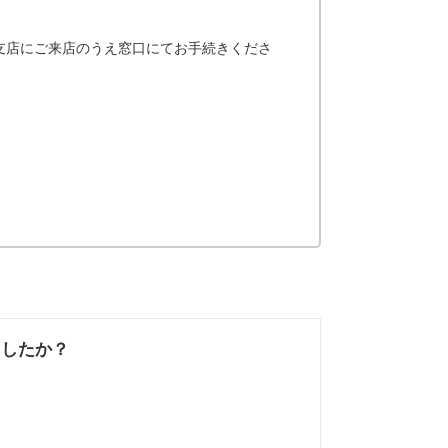
支店にご来店のうえ窓口にてお手続きくださ
ましたか？
なかった
知りたい情報では
なかった