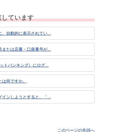
覧しています
自動的に表示されてい...
たは店番・口座番号が...
トバンキング）にログ...
とは何ですか。
ンしようとすると、「...
このページの先頭へ