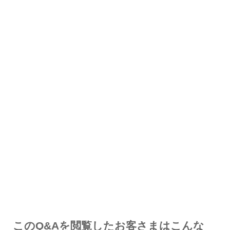
解決した
解決したが分かりにくい
解決しなかった
知りたい情報ではなかった
このQ&Aを閲覧したお客さまはこんな