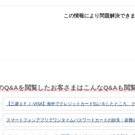
この情報により問題解決でき
解決した
解決したが分かり
解決し
にくい
のQ&Aを閲覧したお客さまはこんなQ&Aも閲
【三菱ＵＦＪ-VISA】海外でクレジットカード払いをしたところ、ク
スマートフォンアプリでワンタイムパスワードカードの紛失・盗難