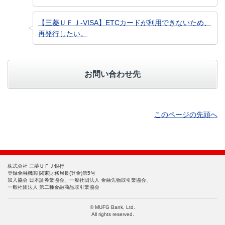
【三菱ＵＦＪ-VISA】ETCカードが利用できないため、
再発行したい。
お問い合わせ先
このページの先頭へ
株式会社 三菱ＵＦＪ銀行
登録金融機関 関東財務局長(登金)第5号
加入協会 日本証券業協会、一般社団法人 金融先物取引業協会、
一般社団法人 第二種金融商品取引業協会
© MUFG Bank, Ltd.
All rights reserved.