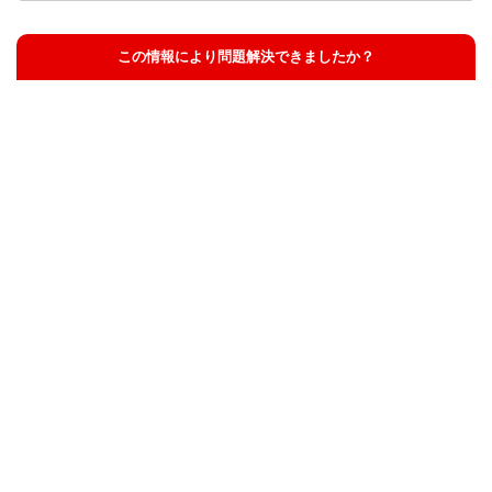
この情報により問題解決できましたか？
解決した
解決したが分かりにくい
解決しなかった
知りたい情報ではなかった