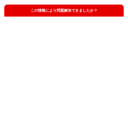
この情報により問題解決できましたか？
解決した
解決したが分かりにくい
解決しなかった
知りたい情報ではなかった