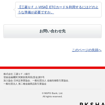
【三菱ＵＦＪ-VISA】ETCカードを利用するにはどのよ
うな準備が必要ですか。
お問い合わせ先
このページの先頭へ
株式会社 三菱ＵＦＪ銀行
登録金融機関 関東財務局長(登金)第5号
加入協会 日本証券業協会、一般社団法人 金融先物取引業協会、
一般社団法人 第二種金融商品取引業協会
© MUFG Bank, Ltd.
All rights reserved.