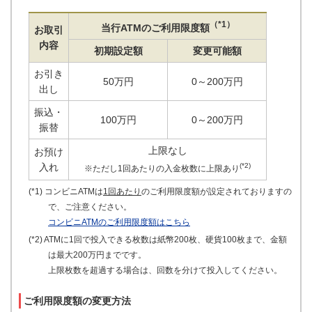
（*1）
当行ATMのご利用限度額
お取引
内容
初期設定額
変更可能額
お引き
50万円
0～200万円
出し
振込・
100万円
0～200万円
振替
上限なし
お預け
入れ
(*2)
※ただし1回あたりの入金枚数に上限あり
(*1) コンビニATMは
1回あたり
のご利用限度額が設定されておりますの
で、ご注意ください。
コンビニATMのご利用限度額はこちら
(*2) ATMに1回で投入できる枚数は紙幣200枚、硬貨100枚まで、金額
は最大200万円までです。
上限枚数を超過する場合は、回数を分けて投入してください。
ご利用限度額の変更方法