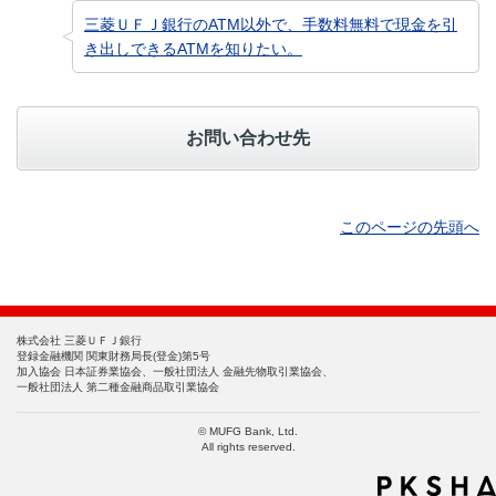
三菱ＵＦＪ銀行のATM以外で、手数料無料で現金を引
き出しできるATMを知りたい。
お問い合わせ先
このページの先頭へ
株式会社 三菱ＵＦＪ銀行
登録金融機関 関東財務局長(登金)第5号
加入協会 日本証券業協会、一般社団法人 金融先物取引業協会、
一般社団法人 第二種金融商品取引業協会
© MUFG Bank, Ltd.
All rights reserved.