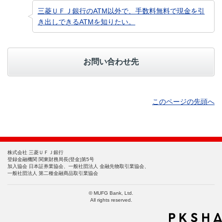
三菱ＵＦＪ銀行のATM以外で、手数料無料で現金を引
き出しできるATMを知りたい。
お問い合わせ先
このページの先頭へ
株式会社 三菱ＵＦＪ銀行
登録金融機関 関東財務局長(登金)第5号
加入協会 日本証券業協会、一般社団法人 金融先物取引業協会、
一般社団法人 第二種金融商品取引業協会
© MUFG Bank, Ltd.
All rights reserved.