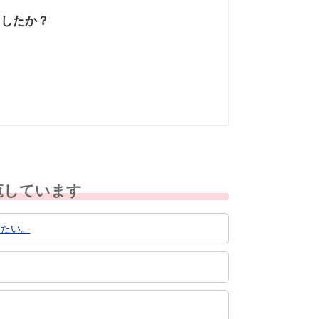
ましたか？
なかった
知りたい情報では
なかった
覧しています
したい。