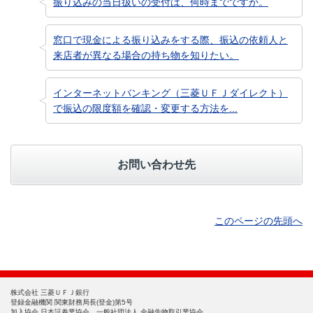
振り込みの当日扱いの受付は、何時までですか。
窓口で現金による振り込みをする際、振込の依頼人と
来店者が異なる場合の持ち物を知りたい。
インターネットバンキング（三菱ＵＦＪダイレクト）
で振込の限度額を確認・変更する方法を...
お問い合わせ先
このページの先頭へ
株式会社 三菱ＵＦＪ銀行
登録金融機関 関東財務局長(登金)第5号
加入協会 日本証券業協会、一般社団法人 金融先物取引業協会、