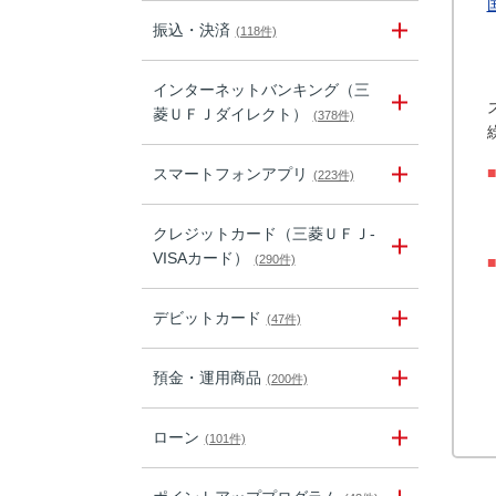
振込・決済
(118件)
インターネットバンキング（三
菱ＵＦＪダイレクト）
(378件)
■
スマートフォンアプリ
(223件)
クレジットカード（三菱ＵＦＪ-
VISAカード）
(290件)
■
デビットカード
(47件)
預金・運用商品
(200件)
ローン
(101件)