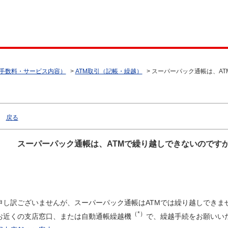
（手数料・サービス内容）
>
ATM取引（記帳・繰越）
>
スーパーパック通帳は、AT
戻る
スーパーパック通帳は、ATMで繰り越しできないのです
申し訳ございませんが、スーパーパック通帳はATMでは繰り越しできま
（*）
お近くの支店窓口、または自動通帳繰越機
で、繰越手続をお願いい