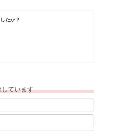
ましたか？
なかった
知りたい情報では
なかった
覧しています