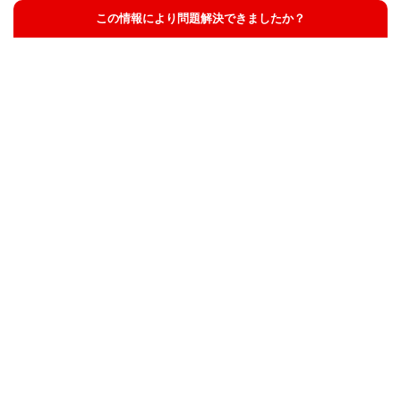
この情報により問題解決できましたか？
解決した
解決したが分かりにくい
解決しなかった
知りたい情報ではなかった