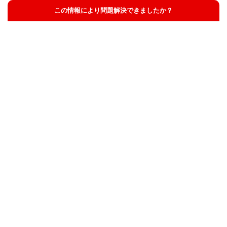
この情報により問題解決できましたか？
解決した
解決したが分かりにくい
解決しなかった
知りたい情報ではなかった