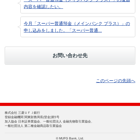
内容を確認したい。
今月「スーパー普通預金（メインバンク プラス）」の
申し込みをしました。「スーパー普通...
お問い合わせ先
このページの先頭へ
株式会社 三菱ＵＦＪ銀行
登録金融機関 関東財務局長(登金)第5号
加入協会 日本証券業協会、一般社団法人 金融先物取引業協会、
一般社団法人 第二種金融商品取引業協会
© MUFG Bank, Ltd.