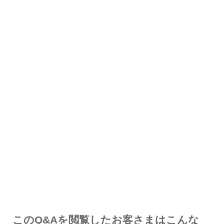
解決した
解決したが分かりにくい
解決しなかった
知りたい情報ではなかった
このQ&Aを閲覧したお客さまはこんな