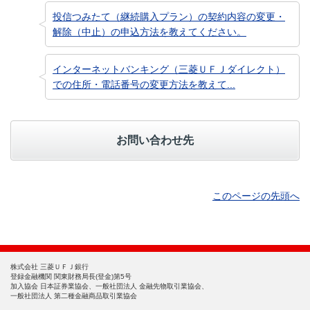
投信つみたて（継続購入プラン）の契約内容の変更・
解除（中止）の申込方法を教えてください。
インターネットバンキング（三菱ＵＦＪダイレクト）
での住所・電話番号の変更方法を教えて...
お問い合わせ先
このページの先頭へ
株式会社 三菱ＵＦＪ銀行
登録金融機関 関東財務局長(登金)第5号
加入協会 日本証券業協会、一般社団法人 金融先物取引業協会、
一般社団法人 第二種金融商品取引業協会