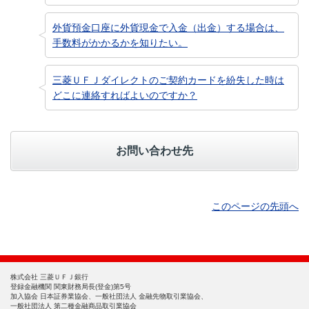
外貨預金口座に外貨現金で入金（出金）する場合は、
手数料がかかるかを知りたい。
三菱ＵＦＪダイレクトのご契約カードを紛失した時は
どこに連絡すればよいのですか？
お問い合わせ先
このページの先頭へ
株式会社 三菱ＵＦＪ銀行
登録金融機関 関東財務局長(登金)第5号
加入協会 日本証券業協会、一般社団法人 金融先物取引業協会、
一般社団法人 第二種金融商品取引業協会