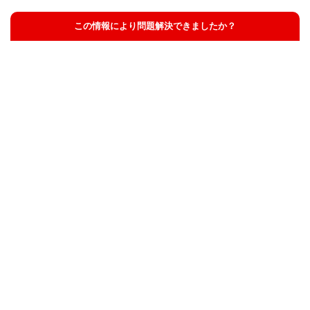
この情報により問題解決できましたか？
解決した
解決したが分かりにくい
解決しなかった
知りたい情報ではなかった