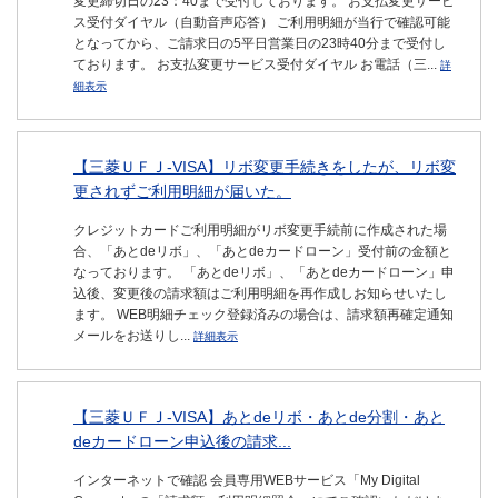
変更締切日の23：40まで受付しております。 お支払変更サービ
ス受付ダイヤル（自動音声応答） ご利用明細が当行で確認可能
となってから、ご請求日の5平日営業日の23時40分まで受付し
ております。 お支払変更サービス受付ダイヤル お電話（三...
詳
細表示
【三菱ＵＦＪ-VISA】リボ変更手続きをしたが、リボ変
更されずご利用明細が届いた。
クレジットカードご利用明細がリボ変更手続前に作成された場
合、「あとdeリボ」、「あとdeカードローン」受付前の金額と
なっております。 「あとdeリボ」、「あとdeカードローン」申
込後、変更後の請求額はご利用明細を再作成しお知らせいたし
ます。 WEB明細チェック登録済みの場合は、請求額再確定通知
メールをお送りし...
詳細表示
【三菱ＵＦＪ-VISA】あとdeリボ・あとde分割・あと
deカードローン申込後の請求...
インターネットで確認 会員専用WEBサービス「My Digital