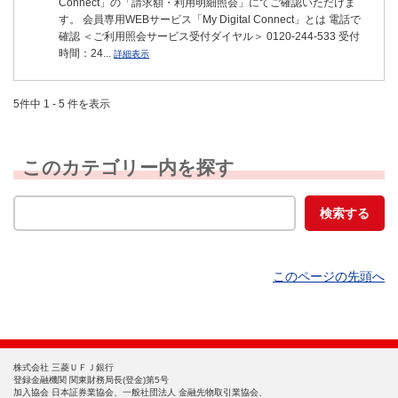
Connect」の「請求額・利用明細照会」にてご確認いただけま
す。 会員専用WEBサービス「My Digital Connect」とは 電話で
確認 ＜ご利用照会サービス受付ダイヤル＞ 0120-244-533 受付
時間：24...
詳細表示
5件中 1 - 5 件を表示
このカテゴリー内を探す
このページの先頭へ
株式会社 三菱ＵＦＪ銀行
登録金融機関 関東財務局長(登金)第5号
加入協会 日本証券業協会、一般社団法人 金融先物取引業協会、