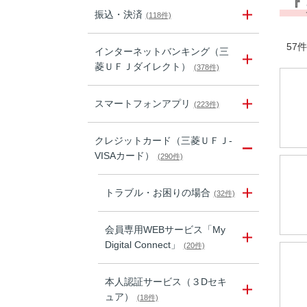
『
振込・決済
(118件)
57件
インターネットバンキング（三
菱ＵＦＪダイレクト）
(378件)
スマートフォンアプリ
(223件)
クレジットカード（三菱ＵＦＪ-
VISAカード）
(290件)
トラブル・お困りの場合
(32件)
会員専用WEBサービス「My
Digital Connect」
(20件)
本人認証サービス（３Dセキ
ュア）
(18件)