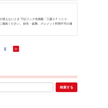
が使えないとき 下記リンク先掲載「三菱ＵＦＪニコ
ご連絡ください。 紛失・盗難、クレジット利用不可の連
6
≫