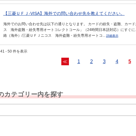
【三菱ＵＦＪ-VISA】海外での問い合わせ先を教えてください。
海外でのお問い合わせ先は以下の通りとなります。 カードの紛失・盗難、カード
ス 海外盗難・紛失専用オートコレクトコール」（24時間日本語対応）にすぐに
絡（海外）/三菱ＵＦＪニコス 海外盗難・紛失専用オートコ...
詳細表示
41 - 50 件を表示
≪
1
2
3
4
5
のカテゴリー内を探す