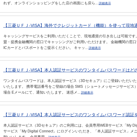
れず、オンラインショッピングをした店の画面にも戻ら...
詳細表示
【三菱ＵＦＪ-VISA】海外でクレジットカード（機能）を使って現地
キャッシングサービスをご利用いただくことで、現地通貨の引き出しは可能です。 「P
盟・提携金融機関の窓口でキャッシングがご利用いただけます。 金融機関の窓口
ICカードとパスポートをご提示ください。 キャッ...
詳細表示
【三菱ＵＦＪ-VISA】本人認証サービスのワンタイムパスワードはど
ワンタイムパスワードは、本人認証サービス（3Dセキュア）にご登録いただいた
いたします。 携帯電話番号をご登録の場合 SMS（ショートメッセージサービス
場合 Eメールにて、通知いたします。 迷惑メ...
詳細表示
【三菱ＵＦＪ-VISA】本人認証サービスのワンタイムパスワード認証
本人認証サービス（3Dセキュア）のご利用には、会員専用WEBサービス「My Digit
サービス「My Digital Connect」にログインいただき、「本人認証サービ