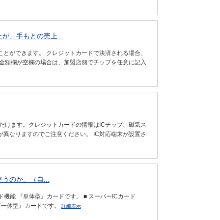
が、手もとの売上...
ことができます。 クレジットカードで決済される場合、
計金額欄が空欄の場合は、加盟店側でチップを任意に記入
だけます。クレジットカードの情報はICチップ、磁気ス
異なりますのでご注意ください。 IC対応端末が設置さ
うのか。（自...
機能 『単体型』カードです。 ■ スーパーICカード
『一体型』カードです。
詳細表示