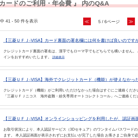
 カードのご利用・年会費 』 内のQ&A
中 41 - 50 件を表示
≪
≫
5 / 6ページ
【三菱ＵＦＪ-VISA】カード裏面の署名欄には何を書けば良いのです
クレジットカード裏面の署名は、漢字でもローマ字でもどちらでも構いません。
インをおすすめいたします。
詳細表示
【三菱ＵＦＪ-VISA】海外でクレジットカード（機能）が使えなかった
クレジットカード（機能）がご利用いただけなかった場合はすぐにご連絡ください
「三菱ＵＦＪニコス 海外盗難・紛失専用オートコレクトコール」へご連絡くだ
【三菱ＵＦＪ-VISA】オンラインショッピングを利用したが、認証画面
お取引状況により、本人認証サービス（3Dセキュア）のワンタイムパスワード
ます。 本人認証画面が表示されずにお支払いが完了した場合 お客さまご自身で